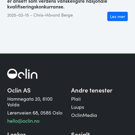
er ansett som verdens vanskeligste nasjonale
kvalifiseringskonkurranse.
2025-02-15 - Chris-Håvard Berge
Les mer
Oclin AS
Andre tenester
Hamnegata 20, 6100
Plaii
Volda
Luups
Lørenveien 68, 0585 Oslo
OclinMedia
hello@oclin.no
Lenker
Sosialt