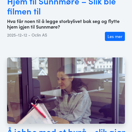
Hjem til Sunnmøre – Slik ble
filmen til
Hva får noen til å legge storbylivet bak seg og flytte
hjem igjen til Sunnmøre?
2025-12-12 - Oclin AS
Les mer
Å jobbe med et byrå - slik gjør