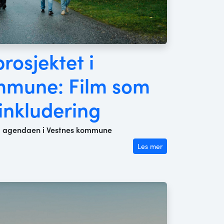
osjektet i
mmune: Film som
 inkludering
på agendaen i Vestnes kommune
Les mer