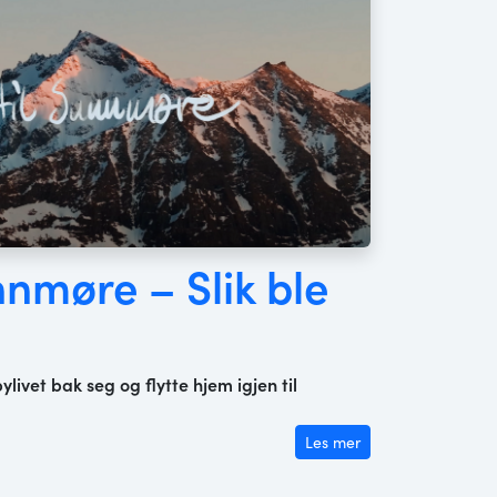
nnmøre – Slik ble
ylivet bak seg og flytte hjem igjen til
Les mer