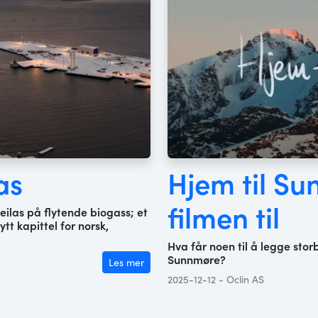
as
Hjem til Su
filmen til
seilas på flytende biogass; et
t kapittel for norsk,
Hva får noen til å legge storb
Sunnmøre?
Les mer
2025-12-12 - Oclin AS