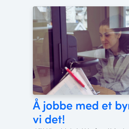
Å jobbe med et byr
vi det!