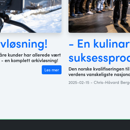
ivløsning!
- En kulinar
suksesspro
åre kunder har allerede vært
- en komplett arkivløsning!
Den norske kvalifiseringen ti
Les mer
verdens vanskeligste nasjona
2025-02-15 - Chris-Håvard Berg