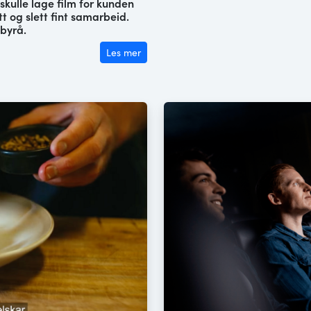
 skulle lage film for kunden
tt og slett fint samarbeid.
 byrå.
Les mer