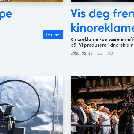
ape
Vis deg fr
kinoreklam
Les mer
Kinoreklame kan være en effe
på. Vi produserer kinoreklame
2025-02-28 - Oclin AS