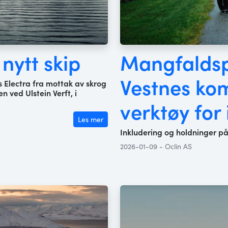
nytt skip
Mangfaldspr
Vestnes ko
s Electra fra mottak av skrog
n ved Ulstein Verft, i
verktøy for
Les mer
Inkludering og holdninger 
2026-01-09 - Oclin AS